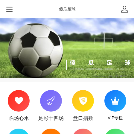
傻瓜足球
临场心水
足彩十四场
盘口指数
VIP专栏