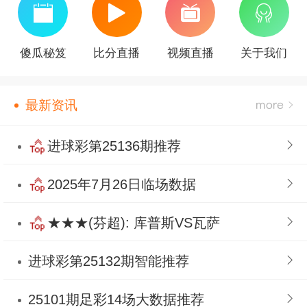
傻瓜秘笈
比分直播
视频直播
关于我们
最新资讯
进球彩第25136期推荐
2025年7月26日临场数据
★★★(芬超): 库普斯VS瓦萨
进球彩第25132期智能推荐
25101期足彩14场大数据推荐